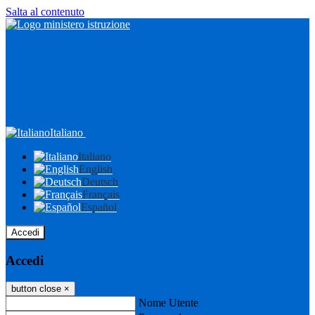
Salta al contenuto
Italiano
Italiano
English
Deutsch
Français
Español
Accedi
Accedi
button close
×
Nome Utente