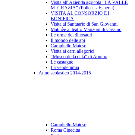
Visita all' Azienda agricola “LA VALLE
M. GRAZIA” (Polleca - Esperia)
VISITA AL CONSORZIO DI
BONIFICA
Visita al Santuario di San Giovanni
Matinèe al teatro Manzoni di Cassino
Le orme dei dinosauri
Il mondo delle api
Campitello Matese
Visita ai carri allegorici
"Museo della città" di Aquino
Le castagne
La vendemmia
Anno scolastico 2014-2015
Campitello Matese
Roma Cinecittà