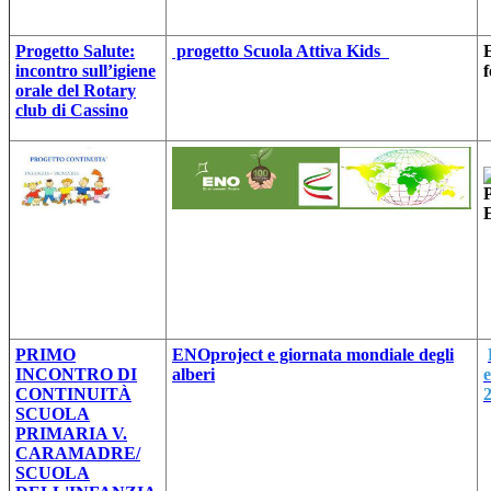
Progetto Salute:
progetto Scuola Attiva Kids
E
incontro sull’igiene
f
orale del Rotary
club di Cassino
PRIMO
ENOproject e giornata mondiale degli
INCONTRO DI
alberi
CONTINUITÀ
SCUOLA
PRIMARIA V.
CARAMADRE/
SCUOLA