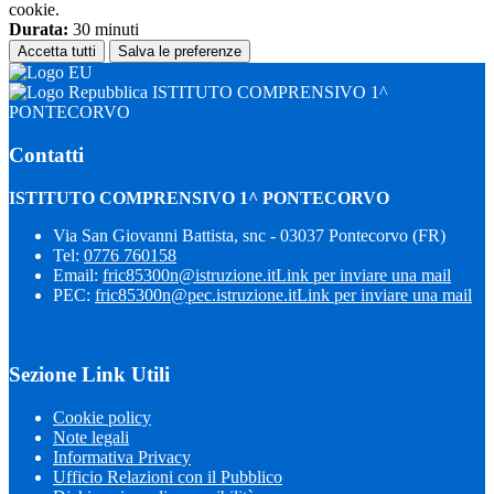
cookie.
Durata:
30 minuti
Accetta tutti
Salva le preferenze
ISTITUTO COMPRENSIVO 1^
PONTECORVO
Contatti
ISTITUTO COMPRENSIVO 1^ PONTECORVO
Via San Giovanni Battista, snc - 03037 Pontecorvo (FR)
Tel:
0776 760158
Email:
fric85300n@istruzione.it
Link per inviare una mail
PEC:
fric85300n@pec.istruzione.it
Link per inviare una mail
Sezione Link Utili
Cookie policy
Note legali
Informativa Privacy
Ufficio Relazioni con il Pubblico