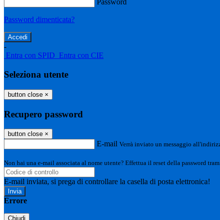
Password
Password dimenticata?
-
Entra con SPID
Entra con CIE
Seleziona utente
button close
×
Recupero password
button close
×
E-mail
Verrà inviato un messaggio all'indirizz
Non hai una e-mail associata al nome utente? Effettua il reset della password tram
E-mail inviata, si prega di controllare la casella di posta elettronica!
Errore
Chiudi