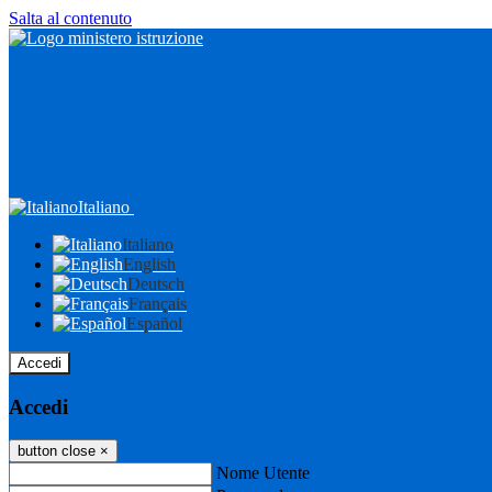
Salta al contenuto
Italiano
Italiano
English
Deutsch
Français
Español
Accedi
Accedi
button close
×
Nome Utente