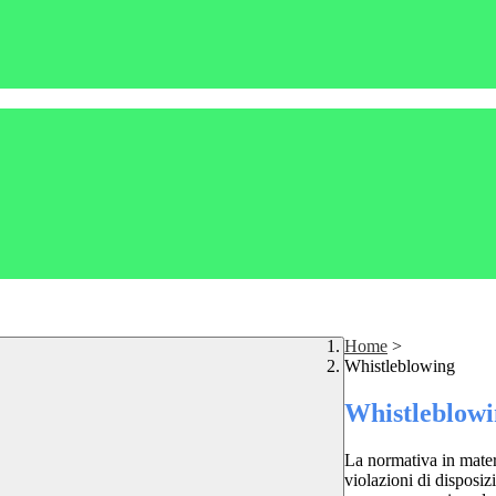
Home
>
Whistleblowing
Whistleblow
La normativa in mater
violazioni di disposiz