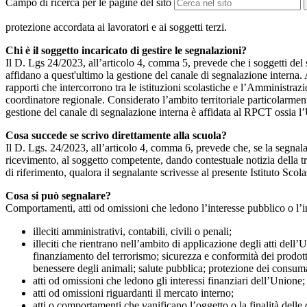
Campo di ricerca per le pagine del sito
protezione accordata ai lavoratori e ai soggetti terzi.
Chi è il soggetto incaricato di gestire le segnalazioni?
Il D. Lgs 24/2023, all’articolo 4, comma 5, prevede che i soggetti del
affidano a quest'ultimo la gestione del canale di segnalazione interna.
rapporti che intercorrono tra le istituzioni scolastiche e l’Amministrazio
coordinatore regionale. Considerato l’ambito territoriale particolarmente
gestione del canale di segnalazione interna è affidata al RPCT ossia l
Cosa succede se scrivo direttamente alla scuola?
Il D. Lgs. 24/2023, all’articolo 4, comma 6, prevede che, se la segnal
ricevimento, al soggetto competente, dando contestuale notizia della 
di riferimento, qualora il segnalante scrivesse al presente Istituto Sco
Cosa si può segnalare?
Comportamenti, atti od omissioni che ledono l’interesse pubblico o l’i
illeciti amministrativi, contabili, civili o penali;
illeciti che rientrano nell’ambito di applicazione degli atti dell’
finanziamento del terrorismo; sicurezza e conformità dei prodotti
benessere degli animali; salute pubblica; protezione dei consumato
atti od omissioni che ledono gli interessi finanziari dell’Unione;
atti od omissioni riguardanti il mercato interno;
atti o comportamenti che vanificano l’oggetto o la finalità delle d