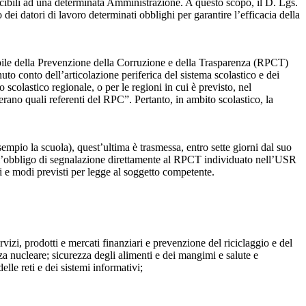
ibili ad una determinata Amministrazione. A questo scopo, il D. Lgs.
dei datori di lavoro determinati obblighi per garantire l’efficacia della
sabile della Prevenzione della Corruzione e della Trasparenza (RPCT)
to conto dell’articolazione periferica del sistema scolastico e dei
o scolastico regionale, o per le regioni in cui è previsto, nel
perano quali referenti del RPC”. Pertanto, in ambito scolastico, la
mpio la scuola), quest’ultima è trasmessa, entro sette giorni dal suo
o l’obbligo di segnalazione direttamente al RPCT individuato nell’USR
pi e modi previsti per legge al soggetto competente.
ervizi, prodotti e mercati finanziari e prevenzione del riciclaggio e del
za nucleare; sicurezza degli alimenti e dei mangimi e salute e
lle reti e dei sistemi informativi;