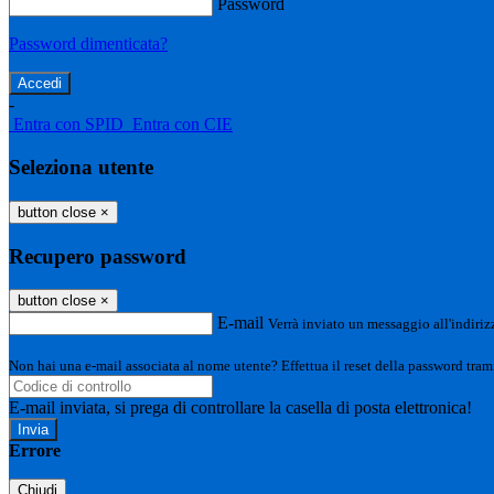
Password
Password dimenticata?
-
Entra con SPID
Entra con CIE
Seleziona utente
button close
×
Recupero password
button close
×
E-mail
Verrà inviato un messaggio all'indirizz
Non hai una e-mail associata al nome utente? Effettua il reset della password tram
E-mail inviata, si prega di controllare la casella di posta elettronica!
Errore
Chiudi