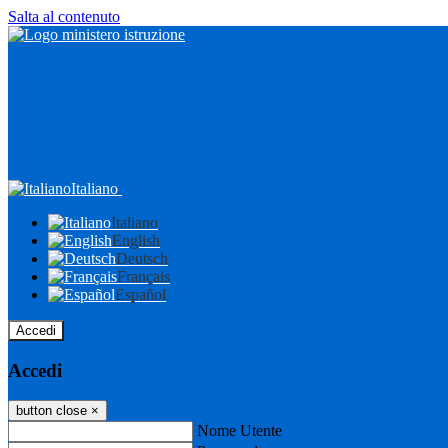
Salta al contenuto
Italiano
Italiano
English
Deutsch
Français
Español
Accedi
Accedi
button close
×
Nome Utente