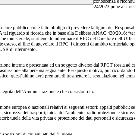
conoscenza e riconduc
24/2023 pone a carico 
 settore pubblico cui è fatto obbligo di prevedere la figura del Respon
 A tal riguardo si ricorda che in base alla Delibera ANAC 430/2016: “tenu
ne ministeriale, si ritiene di individuare il RPC nel Direttore dell’Uffici
 esteso, al fine di agevolare il RPC, i dirigenti di ambito territoriale o
’USR di riferimento.
azione interna è presentata ad un soggetto diverso dal RPCT (ossia ad ese
trasmissione alla persona segnalante. Per questo motivo, pur ricordand
lastico, quest’ultimo avrà premura di trasmettere la segnalazione nei tem
ntegrità dell’Amministrazione e che consistono in:
Unione europea o nazionali relativi ai seguenti settori: appalti pubblici; s
; sicurezza dei trasporti; tutela dell’ambiente; radioprotezione e sicurez
ri; tutela della vita privata e protezione dei dati personali e sicurezza de
isposizioni di cui agli atti dell’Unione.