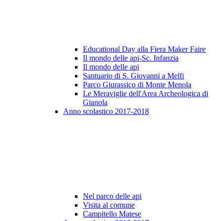
Educational Day alla Fiera Maker Faire
Il mondo delle api-Sc. Infanzia
Il mondo delle api
Santuario di S. Giovanni a Melfi
Parco Giurassico di Monte Menola
Le Meraviglie dell'Area Archeologica di
Gianola
Anno scolastico 2017-2018
Nel parco delle api
Visita al comune
Campitello Matese