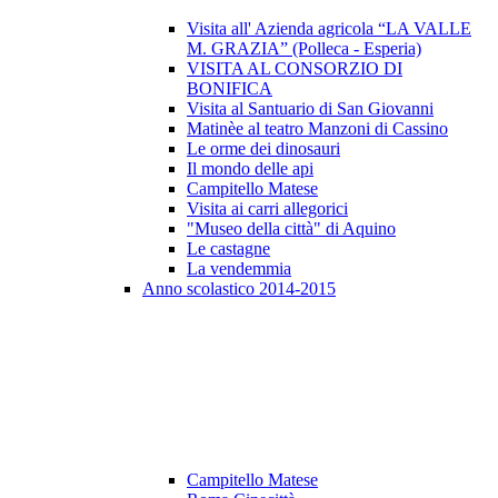
Visita all' Azienda agricola “LA VALLE
M. GRAZIA” (Polleca - Esperia)
VISITA AL CONSORZIO DI
BONIFICA
Visita al Santuario di San Giovanni
Matinèe al teatro Manzoni di Cassino
Le orme dei dinosauri
Il mondo delle api
Campitello Matese
Visita ai carri allegorici
"Museo della città" di Aquino
Le castagne
La vendemmia
Anno scolastico 2014-2015
Campitello Matese