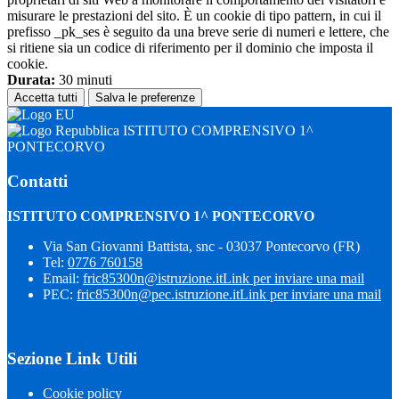
misurare le prestazioni del sito. È un cookie di tipo pattern, in cui il
prefisso _pk_ses è seguito da una breve serie di numeri e lettere, che
si ritiene sia un codice di riferimento per il dominio che imposta il
cookie.
Durata:
30 minuti
Accetta tutti
Salva le preferenze
ISTITUTO COMPRENSIVO 1^
PONTECORVO
Contatti
ISTITUTO COMPRENSIVO 1^ PONTECORVO
Via San Giovanni Battista, snc - 03037 Pontecorvo (FR)
Tel:
0776 760158
Email:
fric85300n@istruzione.it
Link per inviare una mail
PEC:
fric85300n@pec.istruzione.it
Link per inviare una mail
Sezione Link Utili
Cookie policy