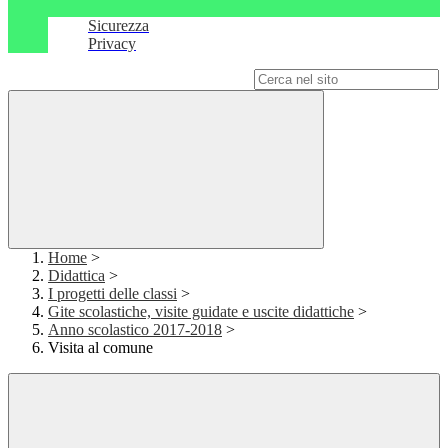
Sicurezza
Privacy
Campo di ricerca per le pagine del sito
Home
>
Didattica
>
I progetti delle classi
>
Gite scolastiche, visite guidate e uscite didattiche
>
Anno scolastico 2017-2018
>
Visita al comune