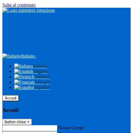
Salta al contenuto
Italiano
Italiano
English
Deutsch
Français
Español
Accedi
Accedi
button close
×
Nome Utente