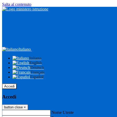
Salta al contenuto
Italiano
Italiano
English
Deutsch
Français
Español
Accedi
Accedi
button close
×
Nome Utente