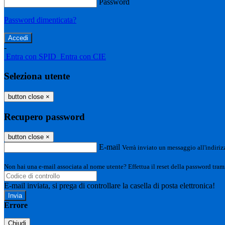
Password
Password dimenticata?
-
Entra con SPID
Entra con CIE
Seleziona utente
button close
×
Recupero password
button close
×
E-mail
Verrà inviato un messaggio all'indirizz
Non hai una e-mail associata al nome utente? Effettua il reset della password tram
E-mail inviata, si prega di controllare la casella di posta elettronica!
Errore
Chiudi