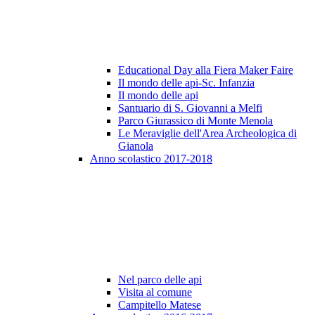
Educational Day alla Fiera Maker Faire
Il mondo delle api-Sc. Infanzia
Il mondo delle api
Santuario di S. Giovanni a Melfi
Parco Giurassico di Monte Menola
Le Meraviglie dell'Area Archeologica di
Gianola
Anno scolastico 2017-2018
Nel parco delle api
Visita al comune
Campitello Matese