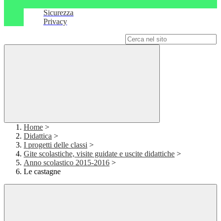
Sicurezza
Privacy
Campo di ricerca per le pagine del sito
Home
>
Didattica
>
I progetti delle classi
>
Gite scolastiche, visite guidate e uscite didattiche
>
Anno scolastico 2015-2016
>
Le castagne