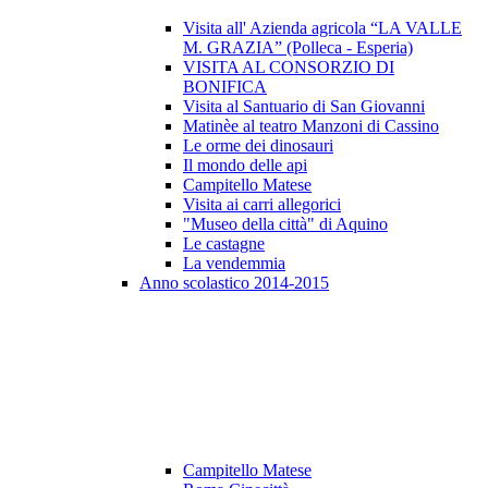
Visita all' Azienda agricola “LA VALLE
M. GRAZIA” (Polleca - Esperia)
VISITA AL CONSORZIO DI
BONIFICA
Visita al Santuario di San Giovanni
Matinèe al teatro Manzoni di Cassino
Le orme dei dinosauri
Il mondo delle api
Campitello Matese
Visita ai carri allegorici
"Museo della città" di Aquino
Le castagne
La vendemmia
Anno scolastico 2014-2015
Campitello Matese