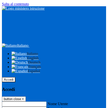
Salta al contenuto
Italiano
Italiano
English
Deutsch
Français
Español
Accedi
Accedi
button close
×
Nome Utente