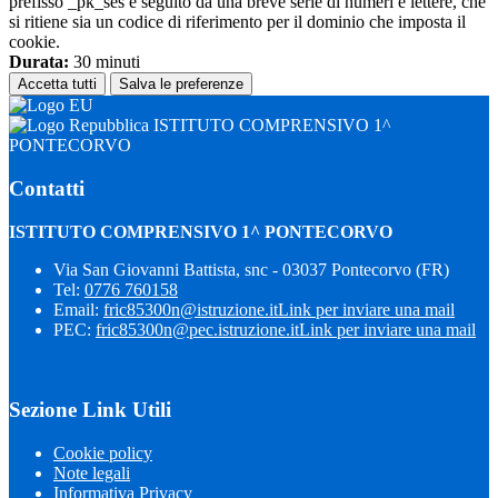
prefisso _pk_ses è seguito da una breve serie di numeri e lettere, che
si ritiene sia un codice di riferimento per il dominio che imposta il
cookie.
Durata:
30 minuti
Accetta tutti
Salva le preferenze
ISTITUTO COMPRENSIVO 1^
PONTECORVO
Contatti
ISTITUTO COMPRENSIVO 1^ PONTECORVO
Via San Giovanni Battista, snc - 03037 Pontecorvo (FR)
Tel:
0776 760158
Email:
fric85300n@istruzione.it
Link per inviare una mail
PEC:
fric85300n@pec.istruzione.it
Link per inviare una mail
Sezione Link Utili
Cookie policy
Note legali
Informativa Privacy