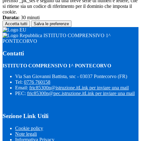
prefisso _pk_ses è seguito da una breve serie di numeri e lettere, che
si ritiene sia un codice di riferimento per il dominio che imposta il
cookie.
Durata:
30 minuti
Accetta tutti
Salva le preferenze
ISTITUTO COMPRENSIVO 1^
PONTECORVO
Contatti
ISTITUTO COMPRENSIVO 1^ PONTECORVO
Via San Giovanni Battista, snc - 03037 Pontecorvo (FR)
Tel:
0776 760158
Email:
fric85300n@istruzione.it
Link per inviare una mail
PEC:
fric85300n@pec.istruzione.it
Link per inviare una mail
Sezione Link Utili
Cookie policy
Note legali
Informativa Privacy