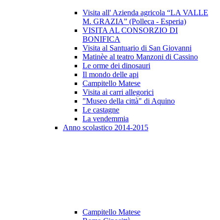
Visita all' Azienda agricola “LA VALLE
M. GRAZIA” (Polleca - Esperia)
VISITA AL CONSORZIO DI
BONIFICA
Visita al Santuario di San Giovanni
Matinèe al teatro Manzoni di Cassino
Le orme dei dinosauri
Il mondo delle api
Campitello Matese
Visita ai carri allegorici
"Museo della città" di Aquino
Le castagne
La vendemmia
Anno scolastico 2014-2015
Campitello Matese