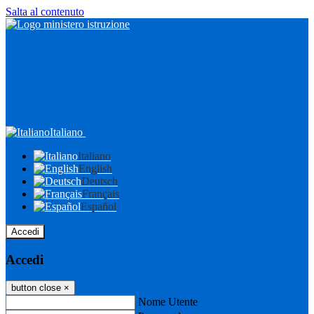
Salta al contenuto
Italiano
Italiano
English
Deutsch
Français
Español
Accedi
Accedi
button close
×
Nome Utente