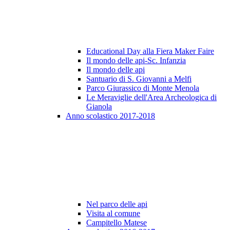
Educational Day alla Fiera Maker Faire
Il mondo delle api-Sc. Infanzia
Il mondo delle api
Santuario di S. Giovanni a Melfi
Parco Giurassico di Monte Menola
Le Meraviglie dell'Area Archeologica di
Gianola
Anno scolastico 2017-2018
Nel parco delle api
Visita al comune
Campitello Matese