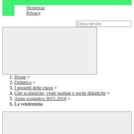
Sicurezza
Privacy
Campo di ricerca per le pagine del sito
Home
>
Didattica
>
I progetti delle classi
>
Gite scolastiche, visite guidate e uscite didattiche
>
Anno scolastico 2015-2016
>
La vendemmia