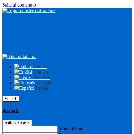
Salta al contenuto
Italiano
Italiano
English
Deutsch
Français
Español
Accedi
Accedi
button close
×
Nome Utente