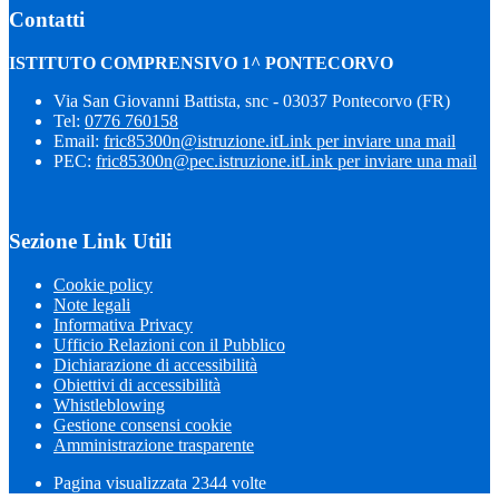
Contatti
ISTITUTO COMPRENSIVO 1^ PONTECORVO
Via San Giovanni Battista, snc - 03037 Pontecorvo (FR)
Tel:
0776 760158
Email:
fric85300n@istruzione.it
Link per inviare una mail
PEC:
fric85300n@pec.istruzione.it
Link per inviare una mail
Sezione Link Utili
Cookie policy
Note legali
Informativa Privacy
Ufficio Relazioni con il Pubblico
Dichiarazione di accessibilità
Obiettivi di accessibilità
Whistleblowing
Gestione consensi cookie
Amministrazione trasparente
Pagina visualizzata
2344
volte