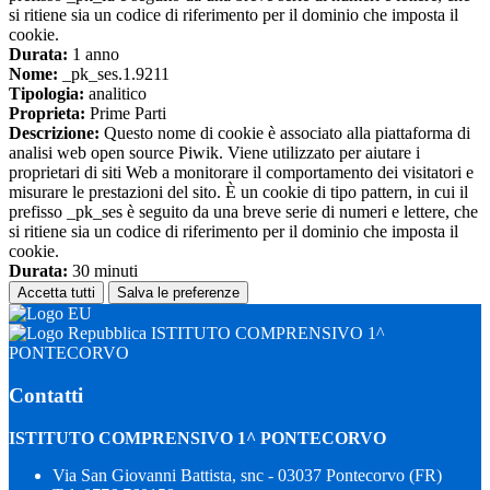
si ritiene sia un codice di riferimento per il dominio che imposta il
cookie.
Durata:
1 anno
Nome:
_pk_ses.1.9211
Tipologia:
analitico
Proprieta:
Prime Parti
Descrizione:
Questo nome di cookie è associato alla piattaforma di
analisi web open source Piwik. Viene utilizzato per aiutare i
proprietari di siti Web a monitorare il comportamento dei visitatori e
misurare le prestazioni del sito. È un cookie di tipo pattern, in cui il
prefisso _pk_ses è seguito da una breve serie di numeri e lettere, che
si ritiene sia un codice di riferimento per il dominio che imposta il
cookie.
Durata:
30 minuti
Accetta tutti
Salva le preferenze
ISTITUTO COMPRENSIVO 1^
PONTECORVO
Contatti
ISTITUTO COMPRENSIVO 1^ PONTECORVO
Via San Giovanni Battista, snc - 03037 Pontecorvo (FR)