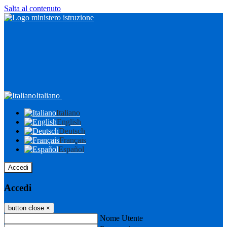
Salta al contenuto
Italiano
Italiano
English
Deutsch
Français
Español
Accedi
Accedi
button close
×
Nome Utente