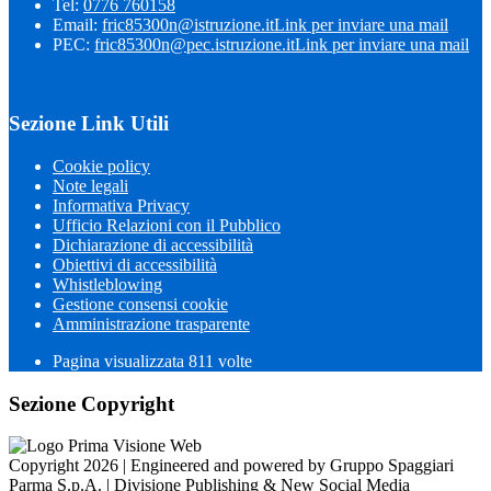
Tel:
0776 760158
Email:
fric85300n@istruzione.it
Link per inviare una mail
PEC:
fric85300n@pec.istruzione.it
Link per inviare una mail
Sezione Link Utili
Cookie policy
Note legali
Informativa Privacy
Ufficio Relazioni con il Pubblico
Dichiarazione di accessibilità
Obiettivi di accessibilità
Whistleblowing
Gestione consensi cookie
Amministrazione trasparente
Pagina visualizzata
811
volte
Sezione Copyright
Copyright 2026 | Engineered and powered by Gruppo Spaggiari
Parma S.p.A. | Divisione Publishing & New Social Media