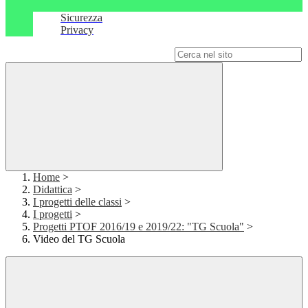
Sicurezza
Privacy
Campo di ricerca per le pagine del sito
Home
>
Didattica
>
I progetti delle classi
>
I progetti
>
Progetti PTOF 2016/19 e 2019/22: "TG Scuola"
>
Video del TG Scuola