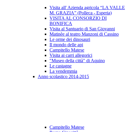
Visita all' Azienda agricola “LA VALLE
M. GRAZIA” (Polleca - Esperia)
VISITA AL CONSORZIO DI
BONIFICA
Visita al Santuario di San Giovanni
Matinèe al teatro Manzoni di Cassino
Le orme dei dinosauri
Il mondo delle api
Campitello Matese
Visita ai carri allegorici
"Museo della città" di Aquino
Le castagne
La vendemmia
Anno scolastico 2014-2015
Campitello Matese