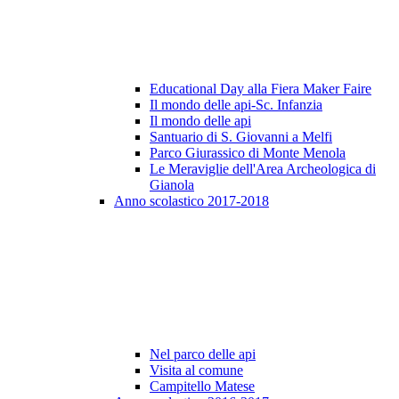
Educational Day alla Fiera Maker Faire
Il mondo delle api-Sc. Infanzia
Il mondo delle api
Santuario di S. Giovanni a Melfi
Parco Giurassico di Monte Menola
Le Meraviglie dell'Area Archeologica di
Gianola
Anno scolastico 2017-2018
Nel parco delle api
Visita al comune
Campitello Matese