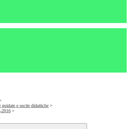
>
e guidate e uscite didattiche
>
5-2016
>
i