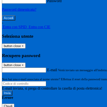
Password
Password dimenticata?
-
Entra con SPID
Entra con CIE
Seleziona utente
button close
×
Recupero password
button close
×
E-mail
Verrà inviato un messaggio all'indirizz
Non hai una e-mail associata al nome utente? Effettua il reset della password tram
E-mail inviata, si prega di controllare la casella di posta elettronica!
Errore
Chiudi