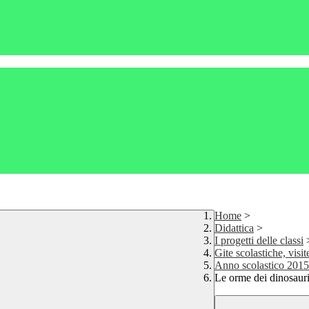
Home
>
Didattica
>
I progetti delle classi
Gite scolastiche, visit
Anno scolastico 201
Le orme dei dinosaur