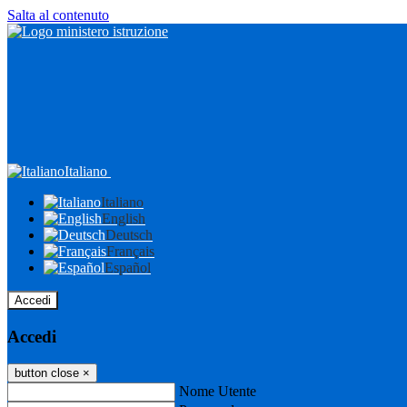
Salta al contenuto
Italiano
Italiano
English
Deutsch
Français
Español
Accedi
Accedi
button close
×
Nome Utente