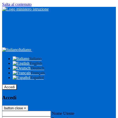
Salta al contenuto
Italiano
Italiano
English
Deutsch
Français
Español
Accedi
Accedi
button close
×
Nome Utente