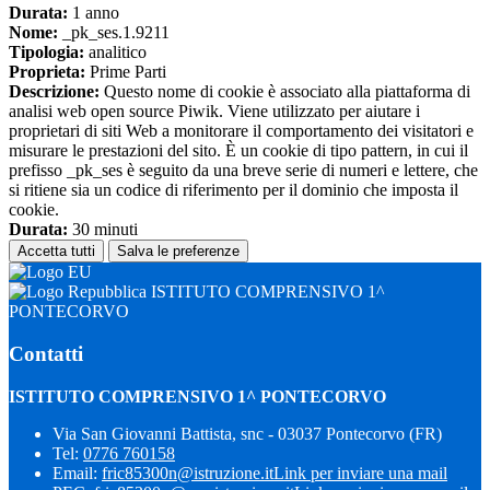
Durata:
1 anno
Nome:
_pk_ses.1.9211
Tipologia:
analitico
Proprieta:
Prime Parti
Descrizione:
Questo nome di cookie è associato alla piattaforma di
analisi web open source Piwik. Viene utilizzato per aiutare i
proprietari di siti Web a monitorare il comportamento dei visitatori e
misurare le prestazioni del sito. È un cookie di tipo pattern, in cui il
prefisso _pk_ses è seguito da una breve serie di numeri e lettere, che
si ritiene sia un codice di riferimento per il dominio che imposta il
cookie.
Durata:
30 minuti
Accetta tutti
Salva le preferenze
ISTITUTO COMPRENSIVO 1^
PONTECORVO
Contatti
ISTITUTO COMPRENSIVO 1^ PONTECORVO
Via San Giovanni Battista, snc - 03037 Pontecorvo (FR)
Tel:
0776 760158
Email:
fric85300n@istruzione.it
Link per inviare una mail