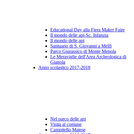
Educational Day alla Fiera Maker Faire
Il mondo delle api-Sc. Infanzia
Il mondo delle api
Santuario di S. Giovanni a Melfi
Parco Giurassico di Monte Menola
Le Meraviglie dell'Area Archeologica di
Gianola
Anno scolastico 2017-2018
Nel parco delle api
Visita al comune
Campitello Matese