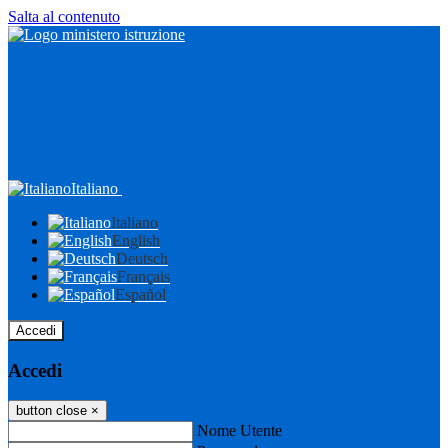
Salta al contenuto
Italiano
Italiano
English
Deutsch
Français
Español
Accedi
Accedi
button close
×
Nome Utente