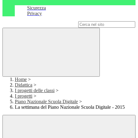
Sicurezza
Privacy
Campo di ricerca per le pagine del sito
Home
>
Didattica
>
I progetti delle classi
>
I progetti
>
Piano Nazionale Scuola Digitale
>
La settimana del Piano Nazionale Scuola Digitale - 2015