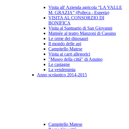
Visita all' Azienda agricola “LA VALLE
M. GRAZIA” (Polleca - Esperia)
VISITA AL CONSORZIO DI
BONIFICA
Visita al Santuario di San Giovanni
Matinèe al teatro Manzoni di Cassino
Le orme dei dinosauri
Il mondo delle api
Campitello Matese
Visita ai carri allegorici
"Museo della città" di Aquino
Le castagne
La vendemmia
Anno scolastico 2014-2015
Campitello Matese