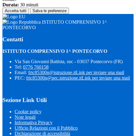
Durata:
30 minuti
Accetta tutti
Salva le preferenze
ISTITUTO COMPRENSIVO 1^
PONTECORVO
Contatti
ISTITUTO COMPRENSIVO 1^ PONTECORVO
Via San Giovanni Battista, snc - 03037 Pontecorvo (FR)
Tel:
0776 760158
Email:
fric85300n@istruzione.it
Link per inviare una mail
PEC:
fric85300n@pec.istruzione.it
Link per inviare una mail
Sezione Link Utili
Cookie policy
Note legali
Informativa Privacy
Ufficio Relazioni con il Pubblico
Dichiarazione di accessibilità