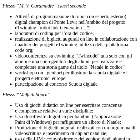
Plesso “M. V. Caramadre” classi seconde
Attività di programmazione di robot con esperto esterno(
digital champion di Ponte Levi) nell’ambito del progetto
eTwinning “robot link Generation…”;
laboratori di coding per l’ora del codice;
realizzazione di biglietti augurali on line in collaborazione con
i partner dei progetti eTwinning: utilizzo della piattaforma
code.org;
videoconferenza su etwinning “Twincode”,una solo con gli
alunni e una con i genitori degli alunni per realizzare e
completare una storia game dal titolo “Natale in codice”
workshop con i genitori per illustrare la scuola digitale e i
progetti elettronici europei
partecipazione al concorso Scuola digitale
Plesso “Melfi di Sopra”
U
s
o di
g
io
c
hi
d
i
d
a
t
t
i
c
i on line p
e
r
e
s
e
r
c
i
t
a
r
e
co
n
s
ce
n
z
e
e
co
m
p
e
t
e
n
z
e
r
e
l
a
t
iv
e a
v
a
r
i
e
d
i
s
c
i
p
l
i
ne;
U
s
o di
so
f
t
w
a
r
e
d
i g
r
a
f
i
c
a p
e
r
b
a
m
b
i
n
i
(
l
’
a
p
p
li
c
a
z
io
n
e
P
a
in
t
d
i
W
i
ndow
s
) p
e
r
r
a
ff
i
gu
r
a
r
e
u
n
albero di Natale;
Produzione di biglietti augurali realizzati con un p
r
g
r
a
m
m
a
d
i
v
i
deo
s
c
r
i
tt
u
r
a e i
n
s
e
r
i
mento di clip art
natalizie;
uso della LIM : coinvolgimento dei genitori degli alunni in