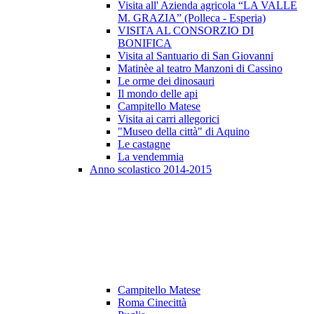
Visita all' Azienda agricola “LA VALLE
M. GRAZIA” (Polleca - Esperia)
VISITA AL CONSORZIO DI
BONIFICA
Visita al Santuario di San Giovanni
Matinèe al teatro Manzoni di Cassino
Le orme dei dinosauri
Il mondo delle api
Campitello Matese
Visita ai carri allegorici
"Museo della città" di Aquino
Le castagne
La vendemmia
Anno scolastico 2014-2015
Campitello Matese
Roma Cinecittà