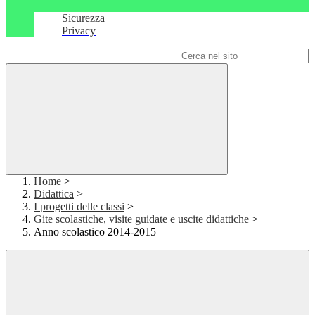
Sicurezza
Privacy
Campo di ricerca per le pagine del sito
Home
>
Didattica
>
I progetti delle classi
>
Gite scolastiche, visite guidate e uscite didattiche
>
Anno scolastico 2014-2015