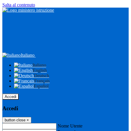
Salta al contenuto
Italiano
Italiano
English
Deutsch
Français
Español
Accedi
Accedi
button close
×
Nome Utente