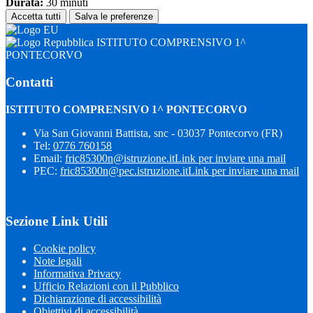
Durata:
30 minuti
Accetta tutti
Salva le preferenze
ISTITUTO COMPRENSIVO 1^
PONTECORVO
Contatti
ISTITUTO COMPRENSIVO 1^ PONTECORVO
Via San Giovanni Battista, snc - 03037 Pontecorvo (FR)
Tel:
0776 760158
Email:
fric85300n@istruzione.it
Link per inviare una mail
PEC:
fric85300n@pec.istruzione.it
Link per inviare una mail
Sezione Link Utili
Cookie policy
Note legali
Informativa Privacy
Ufficio Relazioni con il Pubblico
Dichiarazione di accessibilità
Obiettivi di accessibilità