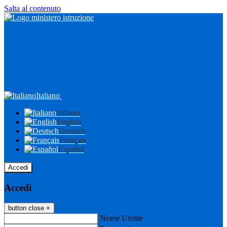
Salta al contenuto
Italiano
Italiano
English
Deutsch
Français
Español
Accedi
Accedi
button close
×
Nome Utente