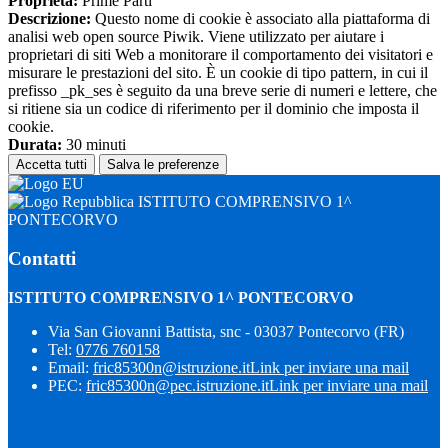
Proprieta:
Prime Parti
Descrizione:
Questo nome di cookie è associato alla piattaforma di
analisi web open source Piwik. Viene utilizzato per aiutare i
proprietari di siti Web a monitorare il comportamento dei visitatori e
misurare le prestazioni del sito. È un cookie di tipo pattern, in cui il
prefisso _pk_ses è seguito da una breve serie di numeri e lettere, che
si ritiene sia un codice di riferimento per il dominio che imposta il
cookie.
Durata:
30 minuti
Accetta tutti
Salva le preferenze
ISTITUTO COMPRENSIVO 1^
PONTECORVO
Contatti
ISTITUTO COMPRENSIVO 1^ PONTECORVO
Via San Giovanni Battista, snc - 03037 Pontecorvo (FR)
Tel:
0776 760158
Email:
fric85300n@istruzione.it
Link per inviare una mail
PEC:
fric85300n@pec.istruzione.it
Link per inviare una mail