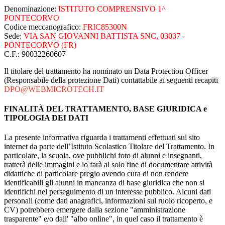
Denominazione:
ISTITUTO COMPRENSIVO 1^
PONTECORVO
Codice meccanografico:
FRIC85300N
Sede:
VIA SAN GIOVANNI BATTISTA SNC, 03037 -
PONTECORVO (FR)
C.F.:
90032260607
Il titolare del trattamento ha nominato un Data Protection Officer
(Responsabile della protezione Dati) contattabile ai seguenti recapiti
DPO@WEBMICROTECH.IT
FINALITÀ DEL TRATTAMENTO, BASE GIURIDICA e
TIPOLOGIA DEI DATI
La presente informativa riguarda i trattamenti effettuati sul sito
internet da parte dell’Istituto Scolastico Titolare del Trattamento. In
particolare, la scuola, ove pubblichi foto di alunni e insegnanti,
tratterà delle immagini e lo farà al solo fine di documentare attività
didattiche di particolare pregio avendo cura di non rendere
identificabili gli alunni in mancanza di base giuridica che non si
identifichi nel perseguimento di un interesse pubblico. Alcuni dati
personali (come dati anagrafici, informazioni sul ruolo ricoperto, e
CV) potrebbero emergere dalla sezione "amministrazione
trasparente" e/o dall' "albo online", in quel caso il trattamento è