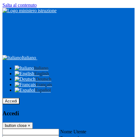
Salta al contenuto
Italiano
Italiano
English
Deutsch
Français
Español
Accedi
Accedi
button close
×
Nome Utente