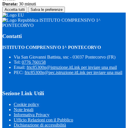
Durata:
30 minuti
Accetta tutti
Salva le preferenze
ISTITUTO COMPRENSIVO 1^
PONTECORVO
Contatti
ISTITUTO COMPRENSIVO 1^ PONTECORVO
Via San Giovanni Battista, snc - 03037 Pontecorvo (FR)
Tel:
0776 760158
Email:
fric85300n@istruzione.it
Link per inviare una mail
PEC:
fric85300n@pec.istruzione.it
Link per inviare una mail
Sezione Link Utili
Cookie policy
Note legali
Informativa Privacy
Ufficio Relazioni con il Pubblico
Dichiarazione di accessibilità