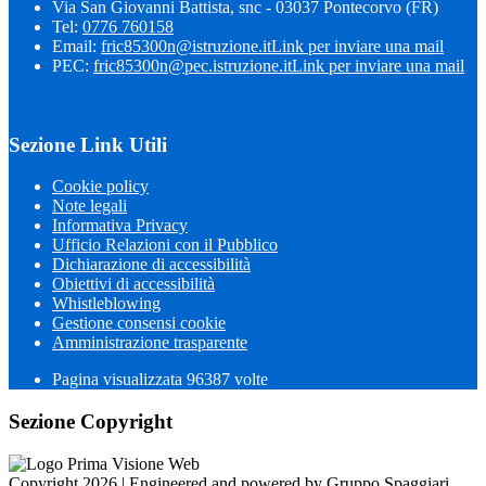
Via San Giovanni Battista, snc - 03037 Pontecorvo (FR)
Tel:
0776 760158
Email:
fric85300n@istruzione.it
Link per inviare una mail
PEC:
fric85300n@pec.istruzione.it
Link per inviare una mail
Sezione Link Utili
Cookie policy
Note legali
Informativa Privacy
Ufficio Relazioni con il Pubblico
Dichiarazione di accessibilità
Obiettivi di accessibilità
Whistleblowing
Gestione consensi cookie
Amministrazione trasparente
Pagina visualizzata
96387
volte
Sezione Copyright
Copyright 2026 | Engineered and powered by Gruppo Spaggiari