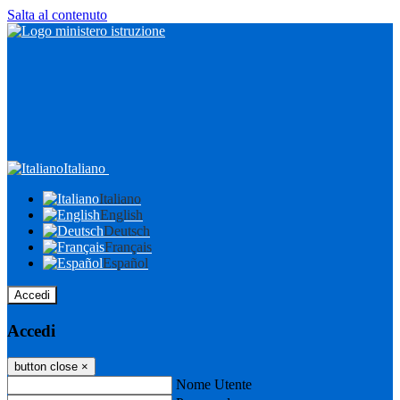
Salta al contenuto
Italiano
Italiano
English
Deutsch
Français
Español
Accedi
Accedi
button close
×
Nome Utente