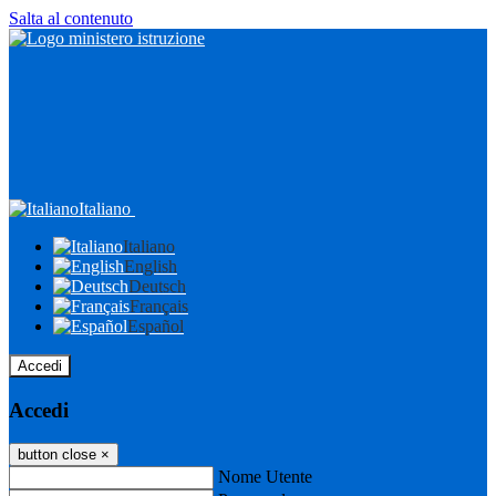
Salta al contenuto
Italiano
Italiano
English
Deutsch
Français
Español
Accedi
Accedi
button close
×
Nome Utente