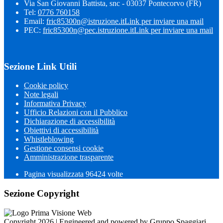
Via San Giovanni Battista, snc - 03037 Pontecorvo (FR)
Tel:
0776 760158
Email:
fric85300n@istruzione.it
Link per inviare una mail
PEC:
fric85300n@pec.istruzione.it
Link per inviare una mail
Sezione Link Utili
Cookie policy
Note legali
Informativa Privacy
Ufficio Relazioni con il Pubblico
Dichiarazione di accessibilità
Obiettivi di accessibilità
Whistleblowing
Gestione consensi cookie
Amministrazione trasparente
Pagina visualizzata
96424
volte
Sezione Copyright
Copyright 2026 | Engineered and powered by Gruppo Spaggiari