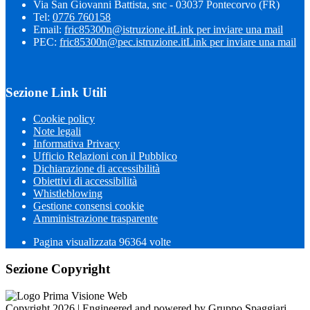
Via San Giovanni Battista, snc - 03037 Pontecorvo (FR)
Tel:
0776 760158
Email:
fric85300n@istruzione.it
Link per inviare una mail
PEC:
fric85300n@pec.istruzione.it
Link per inviare una mail
Sezione Link Utili
Cookie policy
Note legali
Informativa Privacy
Ufficio Relazioni con il Pubblico
Dichiarazione di accessibilità
Obiettivi di accessibilità
Whistleblowing
Gestione consensi cookie
Amministrazione trasparente
Pagina visualizzata
96364
volte
Sezione Copyright
Copyright 2026 | Engineered and powered by Gruppo Spaggiari