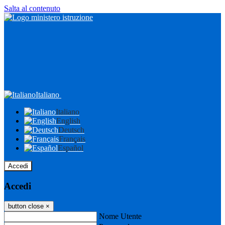
Salta al contenuto
Italiano
Italiano
English
Deutsch
Français
Español
Accedi
Accedi
button close
×
Nome Utente