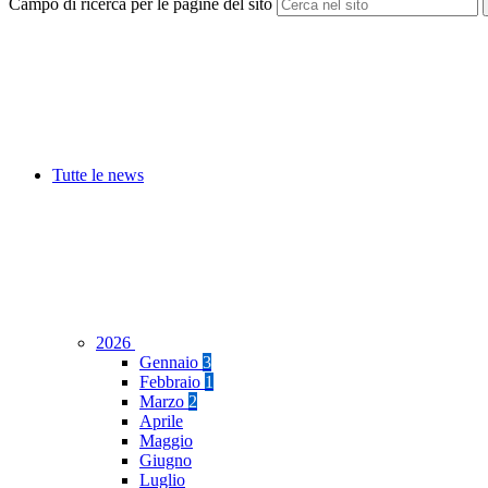
Campo di ricerca per le pagine del sito
Tutte le news
2026
Gennaio
3
Febbraio
1
Marzo
2
Aprile
Maggio
Giugno
Luglio