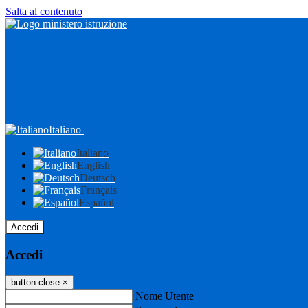
Salta al contenuto
Italiano
Italiano
English
Deutsch
Français
Español
Accedi
Accedi
button close
×
Nome Utente