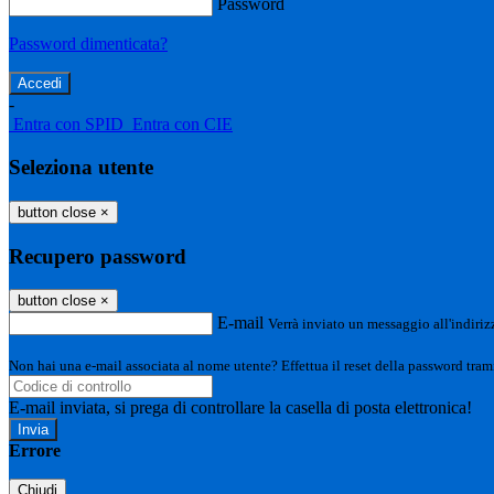
Password
Password dimenticata?
-
Entra con SPID
Entra con CIE
Seleziona utente
button close
×
Recupero password
button close
×
E-mail
Verrà inviato un messaggio all'indirizz
Non hai una e-mail associata al nome utente? Effettua il reset della password tram
E-mail inviata, si prega di controllare la casella di posta elettronica!
Errore
Chiudi