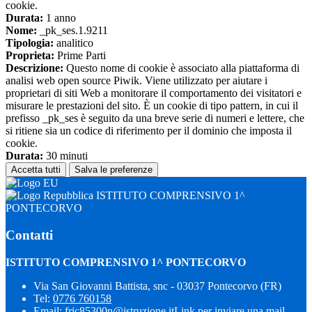
cookie.
Durata:
1 anno
Nome:
_pk_ses.1.9211
Tipologia:
analitico
Proprieta:
Prime Parti
Descrizione:
Questo nome di cookie è associato alla piattaforma di
analisi web open source Piwik. Viene utilizzato per aiutare i
proprietari di siti Web a monitorare il comportamento dei visitatori e
misurare le prestazioni del sito. È un cookie di tipo pattern, in cui il
prefisso _pk_ses è seguito da una breve serie di numeri e lettere, che
si ritiene sia un codice di riferimento per il dominio che imposta il
cookie.
Durata:
30 minuti
Accetta tutti
Salva le preferenze
ISTITUTO COMPRENSIVO 1^
PONTECORVO
Contatti
ISTITUTO COMPRENSIVO 1^ PONTECORVO
Via San Giovanni Battista, snc - 03037 Pontecorvo (FR)
Tel:
0776 760158
Email:
fric85300n@istruzione.it
Link per inviare una mail