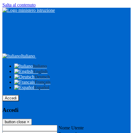
Salta al contenuto
Italiano
Italiano
English
Deutsch
Français
Español
Accedi
Accedi
button close
×
Nome Utente