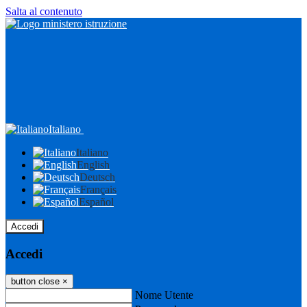
Salta al contenuto
Italiano
Italiano
English
Deutsch
Français
Español
Accedi
Accedi
button close
×
Nome Utente