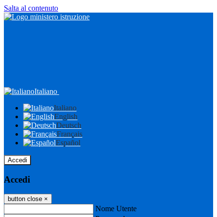
Salta al contenuto
Italiano
Italiano
English
Deutsch
Français
Español
Accedi
Accedi
button close
×
Nome Utente