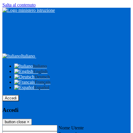
Salta al contenuto
Italiano
Italiano
English
Deutsch
Français
Español
Accedi
Accedi
button close
×
Nome Utente