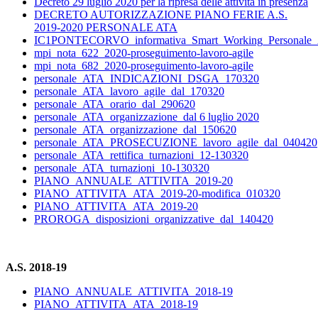
Decreto 29 luglio 2020 per la ripresa delle attività in presenza
DECRETO AUTORIZZAZIONE PIANO FERIE A.S.
2019-2020 PERSONALE ATA
IC1PONTECORVO_informativa_Smart_Working_Personale
mpi_nota_622_2020-proseguimento-lavoro-agile
mpi_nota_682_2020-proseguimento-lavoro-agile
personale_ATA_INDICAZIONI_DSGA_170320
personale_ATA_lavoro_agile_dal_170320
personale_ATA_orario_dal_290620
personale_ATA_organizzazione_dal 6 luglio 2020
personale_ATA_organizzazione_dal_150620
personale_ATA_PROSECUZIONE_lavoro_agile_dal_040420
personale_ATA_rettifica_turnazioni_12-130320
personale_ATA_turnazioni_10-130320
PIANO_ANNUALE_ATTIVITA_2019-20
PIANO_ATTIVITA_ATA_2019-20-modifica_010320
PIANO_ATTIVITA_ATA_2019-20
PROROGA_disposizioni_organizzative_dal_140420
A.S. 2018-19
PIANO_ANNUALE_ATTIVITA_2018-19
PIANO_ATTIVITA_ATA_2018-19