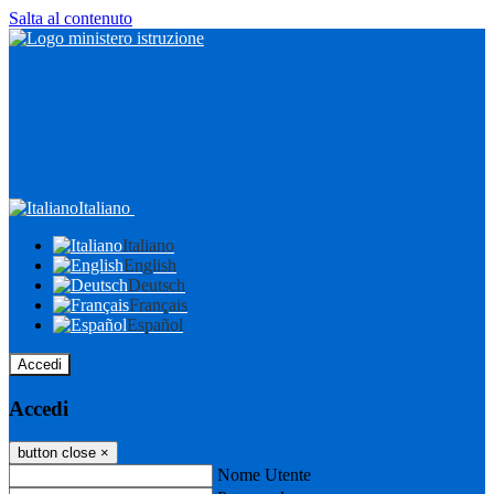
Salta al contenuto
Italiano
Italiano
English
Deutsch
Français
Español
Accedi
Accedi
button close
×
Nome Utente