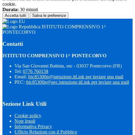
cookie.
Durata:
30 minuti
Accetta tutti
Salva le preferenze
ISTITUTO COMPRENSIVO 1^
PONTECORVO
Contatti
ISTITUTO COMPRENSIVO 1^ PONTECORVO
Via San Giovanni Battista, snc - 03037 Pontecorvo (FR)
Tel:
0776 760158
Email:
fric85300n@istruzione.it
Link per inviare una mail
PEC:
fric85300n@pec.istruzione.it
Link per inviare una mail
Sezione Link Utili
Cookie policy
Note legali
Informativa Privacy
Ufficio Relazioni con il Pubblico