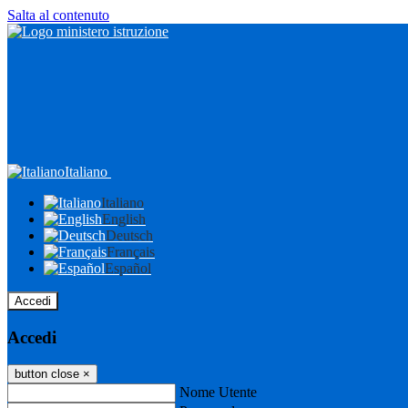
Salta al contenuto
Italiano
Italiano
English
Deutsch
Français
Español
Accedi
Accedi
button close
×
Nome Utente