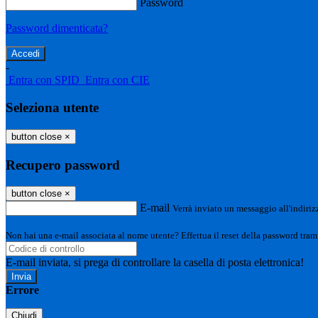
Password
Password dimenticata?
-
Entra con SPID
Entra con CIE
Seleziona utente
button close
×
Recupero password
button close
×
E-mail
Verrà inviato un messaggio all'indirizz
Non hai una e-mail associata al nome utente? Effettua il reset della password tram
E-mail inviata, si prega di controllare la casella di posta elettronica!
Errore
Chiudi