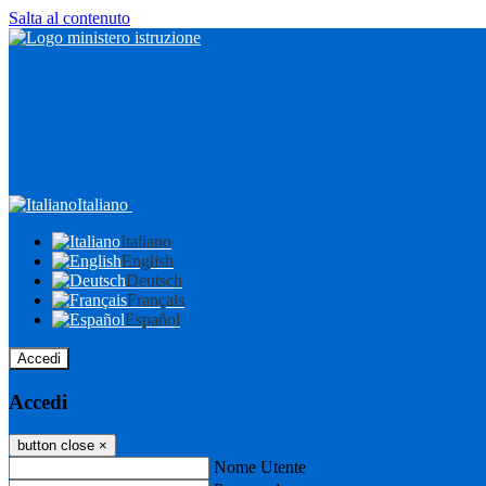
Salta al contenuto
Italiano
Italiano
English
Deutsch
Français
Español
Accedi
Accedi
button close
×
Nome Utente