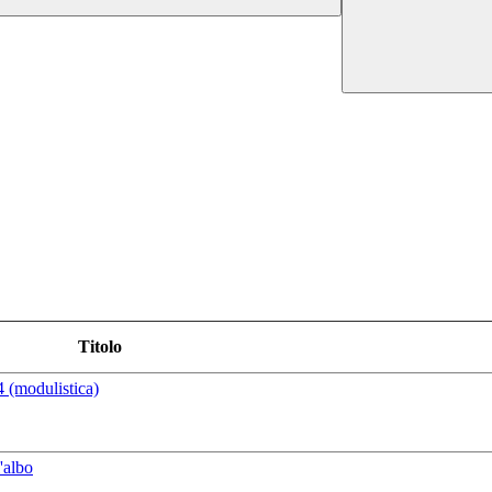
Titolo
4 (modulistica)
'albo