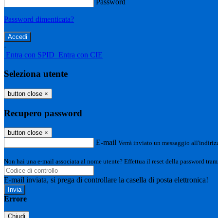
Password
Password dimenticata?
-
Entra con SPID
Entra con CIE
Seleziona utente
button close
×
Recupero password
button close
×
E-mail
Verrà inviato un messaggio all'indirizz
Non hai una e-mail associata al nome utente? Effettua il reset della password tram
E-mail inviata, si prega di controllare la casella di posta elettronica!
Errore
Chiudi