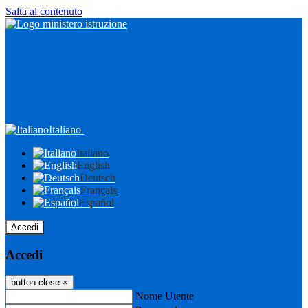
Salta al contenuto
Italiano
Italiano
English
Deutsch
Français
Español
Accedi
Accedi
button close
×
Nome Utente