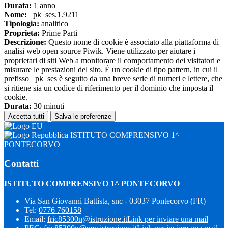
Durata:
1 anno
Nome:
_pk_ses.1.9211
Tipologia:
analitico
Proprieta:
Prime Parti
Descrizione:
Questo nome di cookie è associato alla piattaforma di
analisi web open source Piwik. Viene utilizzato per aiutare i
proprietari di siti Web a monitorare il comportamento dei visitatori e
misurare le prestazioni del sito. È un cookie di tipo pattern, in cui il
prefisso _pk_ses è seguito da una breve serie di numeri e lettere, che
si ritiene sia un codice di riferimento per il dominio che imposta il
cookie.
Durata:
30 minuti
Accetta tutti
Salva le preferenze
ISTITUTO COMPRENSIVO 1^
PONTECORVO
Contatti
ISTITUTO COMPRENSIVO 1^ PONTECORVO
Via San Giovanni Battista, snc - 03037 Pontecorvo (FR)
Tel:
0776 760158
Email:
fric85300n@istruzione.it
Link per inviare una mail