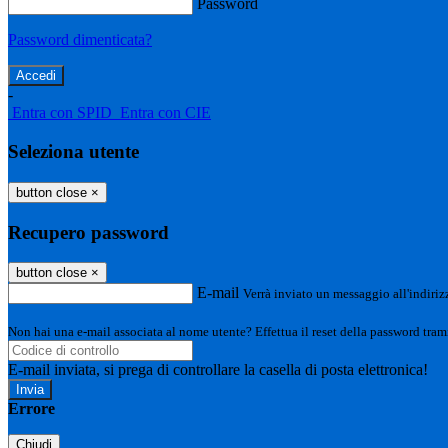
Password
Password dimenticata?
-
Entra con SPID
Entra con CIE
Seleziona utente
button close
×
Recupero password
button close
×
E-mail
Verrà inviato un messaggio all'indirizz
Non hai una e-mail associata al nome utente? Effettua il reset della password tram
E-mail inviata, si prega di controllare la casella di posta elettronica!
Errore
Chiudi