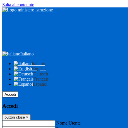
Salta al contenuto
Italiano
Italiano
English
Deutsch
Français
Español
Accedi
Accedi
button close
×
Nome Utente