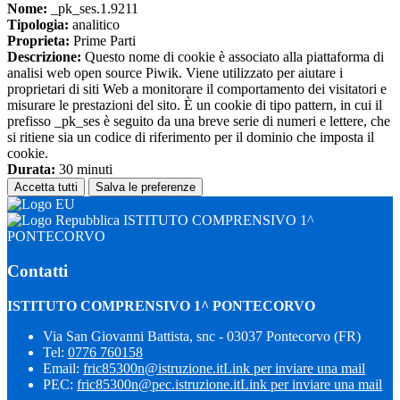
Nome:
_pk_ses.1.9211
Tipologia:
analitico
Proprieta:
Prime Parti
Descrizione:
Questo nome di cookie è associato alla piattaforma di
analisi web open source Piwik. Viene utilizzato per aiutare i
proprietari di siti Web a monitorare il comportamento dei visitatori e
misurare le prestazioni del sito. È un cookie di tipo pattern, in cui il
prefisso _pk_ses è seguito da una breve serie di numeri e lettere, che
si ritiene sia un codice di riferimento per il dominio che imposta il
cookie.
Durata:
30 minuti
Accetta tutti
Salva le preferenze
ISTITUTO COMPRENSIVO 1^
PONTECORVO
Contatti
ISTITUTO COMPRENSIVO 1^ PONTECORVO
Via San Giovanni Battista, snc - 03037 Pontecorvo (FR)
Tel:
0776 760158
Email:
fric85300n@istruzione.it
Link per inviare una mail
PEC:
fric85300n@pec.istruzione.it
Link per inviare una mail