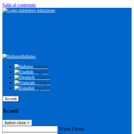
Salta al contenuto
Italiano
Italiano
English
Deutsch
Français
Español
Accedi
Accedi
button close
×
Nome Utente