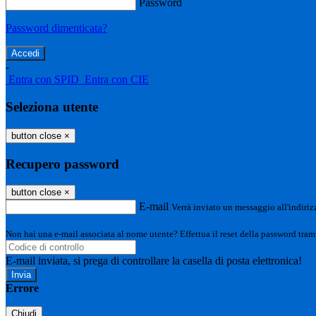
Password
Password dimenticata?
-
Entra con SPID
Entra con CIE
Seleziona utente
button close
×
Recupero password
button close
×
E-mail
Verrà inviato un messaggio all'indirizz
Non hai una e-mail associata al nome utente? Effettua il reset della password tram
E-mail inviata, si prega di controllare la casella di posta elettronica!
Errore
Chiudi