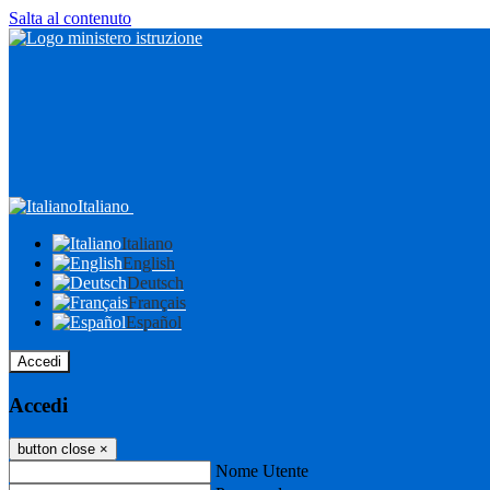
Salta al contenuto
Italiano
Italiano
English
Deutsch
Français
Español
Accedi
Accedi
button close
×
Nome Utente