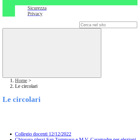
Sicurezza
Privacy
Campo di ricerca per le pagine del sito
Home
>
Le circolari
Le circolari
Collegio docenti 12/12/2022
Chiusura plessi San Tommaso e M.V. Caramadre per elezioni