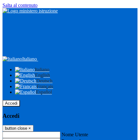
Salta al contenuto
Italiano
Italiano
English
Deutsch
Français
Español
Accedi
Accedi
button close
×
Nome Utente