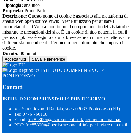
Tipologia:
analitico
Proprieta:
Prime Parti
Descrizione:
Questo nome di cookie è associato alla piattaforma di
analisi web open source Piwik. Viene utilizzato per aiutare i
proprietari di siti Web a monitorare il comportamento dei visitatori e
misurare le prestazioni del sito. È un cookie di tipo pattern, in cui il
prefisso _pk_ses è seguito da una breve serie di numeri e lettere, che
si ritiene sia un codice di riferimento per il dominio che imposta il
cookie.
Durata:
30 minuti
Accetta tutti
Salva le preferenze
ISTITUTO COMPRENSIVO 1^
PONTECORVO
Contatti
ISTITUTO COMPRENSIVO 1^ PONTECORVO
Via San Giovanni Battista, snc - 03037 Pontecorvo (FR)
Tel:
0776 760158
Email:
fric85300n@istruzione.it
Link per inviare una mail
PEC:
fric85300n@pec.istruzione.it
Link per inviare una mail