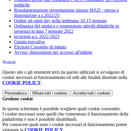
politiche
Regolamentazione presentazione istanze MAD - messa a
disposizione a.s.2022/23
Online gli open day nella settimana 10-15 gennaio
Ordinanza del sindaco e sospensione attività didattiche in
presenza in data 7 gennaio 2022
iscrizioni a.s. 2022-2023
Giunta esecutiva
Elezioni Consiglio di istituto
Avviso: disposizioni per accesso all'istituto
Notizie
Questo sito o gli strumenti terzi da questo utilizzati si avvalgono di
cookie necessari al funzionamento ed utili alle finalità illustrate nella
COOKIE POLICY
.
Personalizza
Rifiuta tutti
i cookies
Accetta tutti
i cookies
Gestione cookie
In questa schermata è possibile scegliere quali cookie consentire.
I cookie necessari sono quelli che consentono il funzionamento della
piattaforma e non è possibile disabilitarli.
Per conoscere quali sono i cookie necessari al funzionamento potete
visionare la
COOKIE POLICY
.