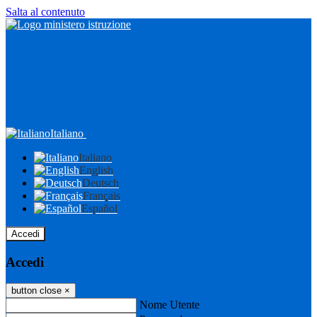
Salta al contenuto
Italiano
Italiano
English
Deutsch
Français
Español
Accedi
Accedi
button close
×
Nome Utente