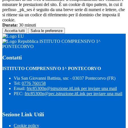
misurare le prestazioni del sito. È un cookie di tipo pattern, in cui il
prefisso _pk_ses è seguito da una breve serie di numeri e lettere, che
si ritiene sia un codice di riferimento per il dominio che imposta il
cookie.
Durata:
30 minuti
Accetta tutti
Salva le preferenze
ISTITUTO COMPRENSIVO 1^
PONTECORVO
Contatti
ISTITUTO COMPRENSIVO 1^ PONTECORVO
Via San Giovanni Battista, snc - 03037 Pontecorvo (FR)
Tel:
0776 760158
Email:
fric85300n@istruzione.it
Link per inviare una mail
PEC:
fric85300n@pec.istruzione.it
Link per inviare una mail
Sezione Link Utili
Cookie policy