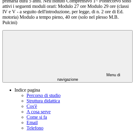
primaria dura 5 anni. Nell'Istituto Comprensivo 1^ Pontecorvo sono
attivi i seguenti moduli orari: Modulo 27 ore Modulo 29 ore (classi
IV e V - a seguito dell'introduzione, per legge, di n. 2 ore di Ed.
motoria) Modulo a tempo pieno, 40 ore (solo nel plesso M.B.
Pulcini)
Menu di
navigazione
Indice pagina
Percorso di studio
Struttura didattica
Cos'è
A cosa serve
Come si fa
Email
Telefono