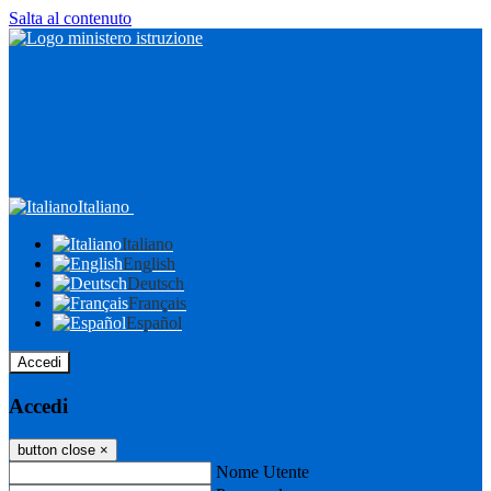
Salta al contenuto
Italiano
Italiano
English
Deutsch
Français
Español
Accedi
Accedi
button close
×
Nome Utente