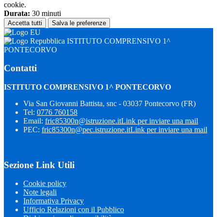
cookie.
Durata:
30 minuti
Accetta tutti
Salva le preferenze
ISTITUTO COMPRENSIVO 1^
PONTECORVO
Contatti
ISTITUTO COMPRENSIVO 1^ PONTECORVO
Via San Giovanni Battista, snc - 03037 Pontecorvo (FR)
Tel:
0776 760158
Email:
fric85300n@istruzione.it
Link per inviare una mail
PEC:
fric85300n@pec.istruzione.it
Link per inviare una mail
Sezione Link Utili
Cookie policy
Note legali
Informativa Privacy
Ufficio Relazioni con il Pubblico