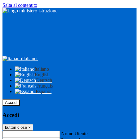
Salta al contenuto
Italiano
Italiano
English
Deutsch
Français
Español
Accedi
Accedi
button close
×
Nome Utente