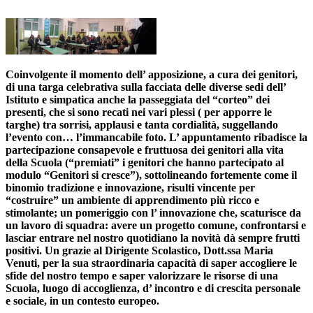
Coinvolgente il momento dell’ apposizione, a cura dei genitori,
di una targa celebrativa sulla facciata delle diverse sedi dell’
Istituto e simpatica anche la passeggiata del “corteo” dei
presenti, che si sono recati nei vari plessi ( per apporre le
targhe) tra sorrisi, applausi e tanta cordialità, suggellando
l’evento con… l’immancabile foto. L’ appuntamento ribadisce la
partecipazione consapevole e fruttuosa dei genitori alla vita
della Scuola (“premiati” i genitori che hanno partecipato al
modulo “Genitori si cresce”), sottolineando fortemente come il
binomio tradizione e innovazione, risulti vincente per
“costruire” un ambiente di apprendimento più ricco e
stimolante; un pomeriggio con l’ innovazione che, scaturisce da
un lavoro di squadra: avere un progetto comune, confrontarsi e
lasciar entrare nel nostro quotidiano la novità dà sempre frutti
positivi. Un grazie al Dirigente Scolastico, Dott.ssa Maria
Venuti, per la sua straordinaria capacità di saper accogliere le
sfide del nostro tempo e saper valorizzare le risorse di una
Scuola, luogo di accoglienza, d’ incontro e di crescita personale
e sociale, in un contesto europeo.