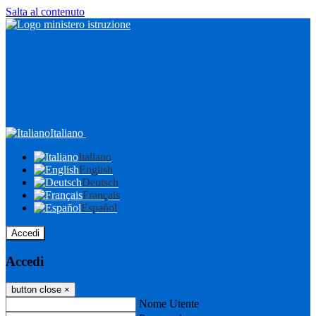
Salta al contenuto
Italiano
Italiano
English
Deutsch
Français
Español
Accedi
Accedi
button close
×
Nome Utente