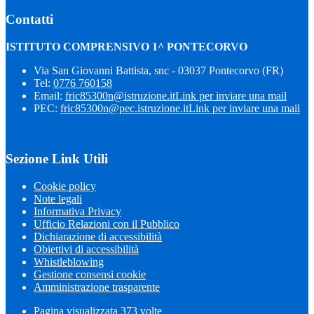
Contatti
ISTITUTO COMPRENSIVO 1^ PONTECORVO
Via San Giovanni Battista, snc - 03037 Pontecorvo (FR)
Tel:
0776 760158
Email:
fric85300n@istruzione.it
Link per inviare una mail
PEC:
fric85300n@pec.istruzione.it
Link per inviare una mail
Sezione Link Utili
Cookie policy
Note legali
Informativa Privacy
Ufficio Relazioni con il Pubblico
Dichiarazione di accessibilità
Obiettivi di accessibilità
Whistleblowing
Gestione consensi cookie
Amministrazione trasparente
Pagina visualizzata
373
volte