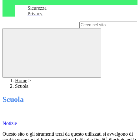
Sicurezza
Privacy
Campo di ricerca per le pagine del sito
Home
>
Scuola
Scuola
Notizie
Questo sito o gli strumenti terzi da questo utilizzati si avvalgono di
cookie necessari al funzionamento ed utili alle finalità illustrate nella