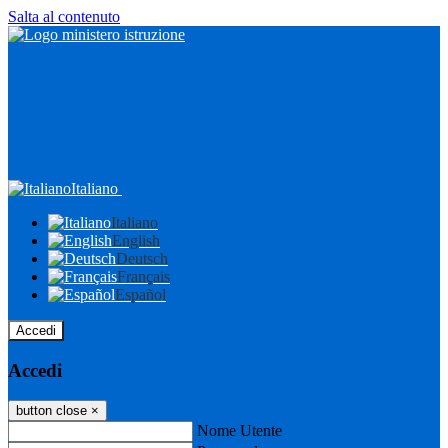
Salta al contenuto
Italiano
Italiano
English
Deutsch
Français
Español
Accedi
Accedi
button close
×
Nome Utente