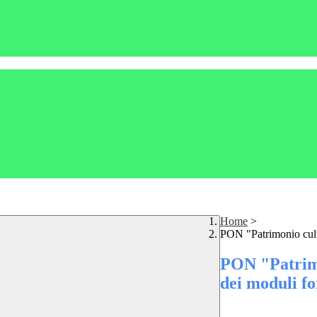
Home
>
PON "Patrimonio cult
PON "Patrimo
dei moduli f