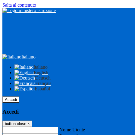
Salta al contenuto
Italiano
Italiano
English
Deutsch
Français
Español
Accedi
Accedi
button close
×
Nome Utente