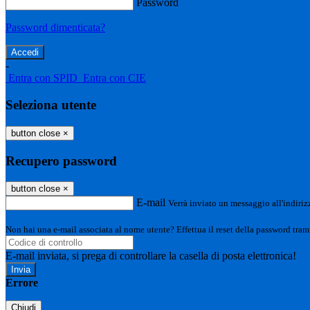
Password
Password dimenticata?
-
Entra con SPID
Entra con CIE
Seleziona utente
button close
×
Recupero password
button close
×
E-mail
Verrà inviato un messaggio all'indirizz
Non hai una e-mail associata al nome utente? Effettua il reset della password tram
E-mail inviata, si prega di controllare la casella di posta elettronica!
Errore
Chiudi