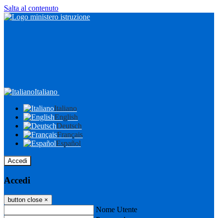
Salta al contenuto
Italiano
Italiano
English
Deutsch
Français
Español
Accedi
Accedi
button close
×
Nome Utente