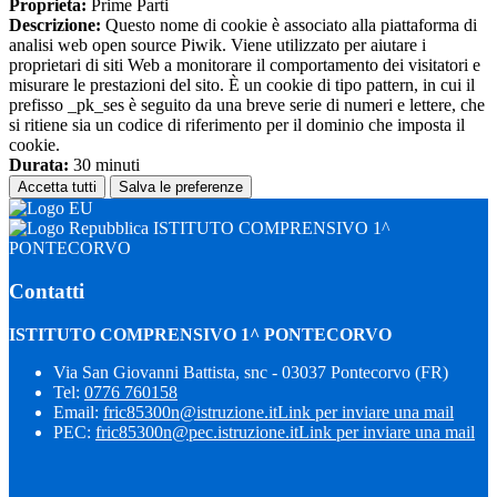
Proprieta:
Prime Parti
Descrizione:
Questo nome di cookie è associato alla piattaforma di
analisi web open source Piwik. Viene utilizzato per aiutare i
proprietari di siti Web a monitorare il comportamento dei visitatori e
misurare le prestazioni del sito. È un cookie di tipo pattern, in cui il
prefisso _pk_ses è seguito da una breve serie di numeri e lettere, che
si ritiene sia un codice di riferimento per il dominio che imposta il
cookie.
Durata:
30 minuti
Accetta tutti
Salva le preferenze
ISTITUTO COMPRENSIVO 1^
PONTECORVO
Contatti
ISTITUTO COMPRENSIVO 1^ PONTECORVO
Via San Giovanni Battista, snc - 03037 Pontecorvo (FR)
Tel:
0776 760158
Email:
fric85300n@istruzione.it
Link per inviare una mail
PEC:
fric85300n@pec.istruzione.it
Link per inviare una mail