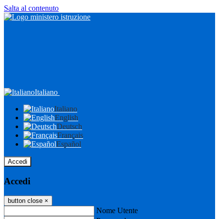
Salta al contenuto
Italiano
Italiano
English
Deutsch
Français
Español
Accedi
Accedi
button close
×
Nome Utente