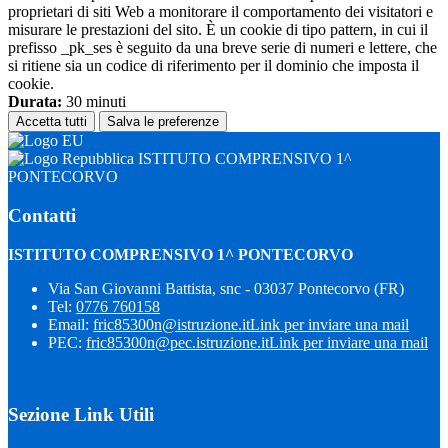
proprietari di siti Web a monitorare il comportamento dei visitatori e
misurare le prestazioni del sito. È un cookie di tipo pattern, in cui il
prefisso _pk_ses è seguito da una breve serie di numeri e lettere, che
si ritiene sia un codice di riferimento per il dominio che imposta il
cookie.
Durata:
30 minuti
Accetta tutti
Salva le preferenze
ISTITUTO COMPRENSIVO 1^
PONTECORVO
Contatti
ISTITUTO COMPRENSIVO 1^ PONTECORVO
Via San Giovanni Battista, snc - 03037 Pontecorvo (FR)
Tel:
0776 760158
Email:
fric85300n@istruzione.it
Link per inviare una mail
PEC:
fric85300n@pec.istruzione.it
Link per inviare una mail
Sezione Link Utili