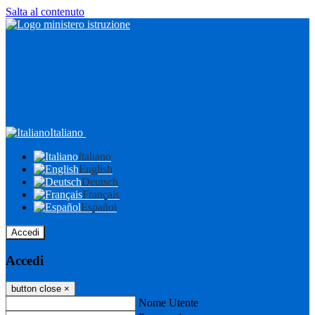
Salta al contenuto
Italiano
Italiano
English
Deutsch
Français
Español
Accedi
Accedi
button close
×
Nome Utente