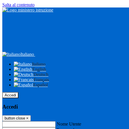
Salta al contenuto
Italiano
Italiano
English
Deutsch
Français
Español
Accedi
Accedi
button close
×
Nome Utente