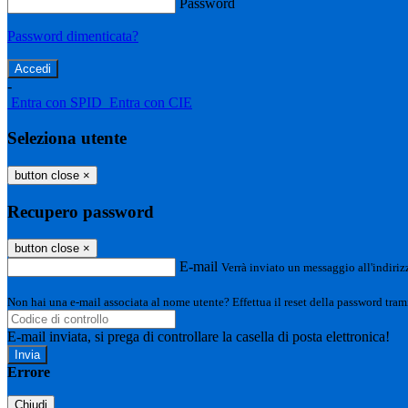
Password
Password dimenticata?
-
Entra con SPID
Entra con CIE
Seleziona utente
button close
×
Recupero password
button close
×
E-mail
Verrà inviato un messaggio all'indirizz
Non hai una e-mail associata al nome utente? Effettua il reset della password tram
E-mail inviata, si prega di controllare la casella di posta elettronica!
Errore
Chiudi