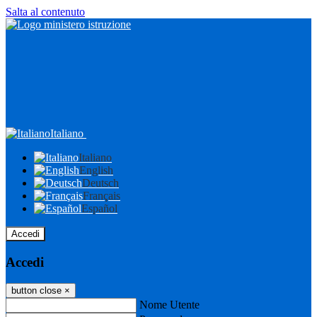
Salta al contenuto
Italiano
Italiano
English
Deutsch
Français
Español
Accedi
Accedi
button close
×
Nome Utente