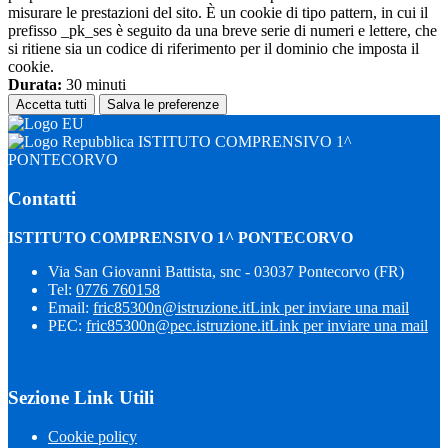
misurare le prestazioni del sito. È un cookie di tipo pattern, in cui il
prefisso _pk_ses è seguito da una breve serie di numeri e lettere, che
si ritiene sia un codice di riferimento per il dominio che imposta il
cookie.
Durata:
30 minuti
Accetta tutti
Salva le preferenze
ISTITUTO COMPRENSIVO 1^
PONTECORVO
Contatti
ISTITUTO COMPRENSIVO 1^ PONTECORVO
Via San Giovanni Battista, snc - 03037 Pontecorvo (FR)
Tel:
0776 760158
Email:
fric85300n@istruzione.it
Link per inviare una mail
PEC:
fric85300n@pec.istruzione.it
Link per inviare una mail
Sezione Link Utili
Cookie policy