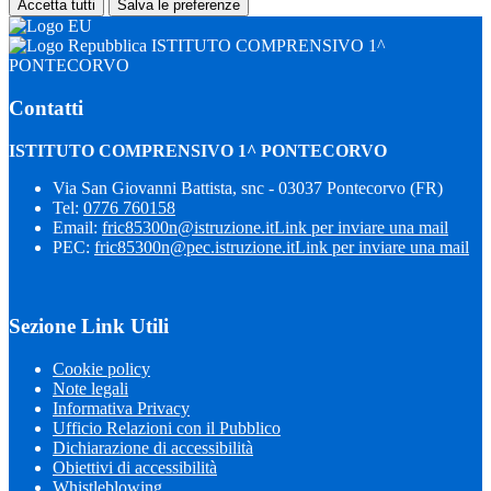
Accetta tutti
Salva le preferenze
ISTITUTO COMPRENSIVO 1^
PONTECORVO
Contatti
ISTITUTO COMPRENSIVO 1^ PONTECORVO
Via San Giovanni Battista, snc - 03037 Pontecorvo (FR)
Tel:
0776 760158
Email:
fric85300n@istruzione.it
Link per inviare una mail
PEC:
fric85300n@pec.istruzione.it
Link per inviare una mail
Sezione Link Utili
Cookie policy
Note legali
Informativa Privacy
Ufficio Relazioni con il Pubblico
Dichiarazione di accessibilità
Obiettivi di accessibilità
Whistleblowing