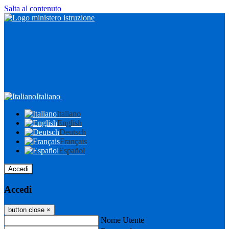
Salta al contenuto
Italiano
Italiano
English
Deutsch
Français
Español
Accedi
Accedi
button close
×
Nome Utente