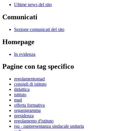
Ultime news del sito
Comunicati
Sezione comunicati del sito
Homepage
In evidenza
Pagine con tag specifico
regolamentomad
consigli di istituto
didattica
istituto
mad
offerta formativa
organigramma
presidenza
regolamento d'istituto
rsu - rappresentanza sindacale unitaria