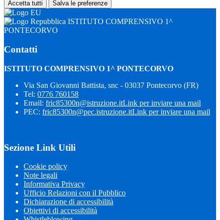
Accetta tutti
Salva le preferenze
ISTITUTO COMPRENSIVO 1^
PONTECORVO
Contatti
ISTITUTO COMPRENSIVO 1^ PONTECORVO
Via San Giovanni Battista, snc - 03037 Pontecorvo (FR)
Tel:
0776 760158
Email:
fric85300n@istruzione.it
Link per inviare una mail
PEC:
fric85300n@pec.istruzione.it
Link per inviare una mail
Sezione Link Utili
Cookie policy
Note legali
Informativa Privacy
Ufficio Relazioni con il Pubblico
Dichiarazione di accessibilità
Obiettivi di accessibilità
Whistleblowing