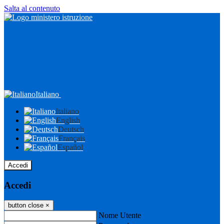
Salta al contenuto
Italiano
Italiano
English
Deutsch
Français
Español
Accedi
Accedi
button close
×
Nome Utente