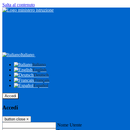
Salta al contenuto
Italiano
Italiano
English
Deutsch
Français
Español
Accedi
Accedi
button close
×
Nome Utente