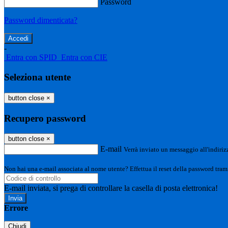
Password
Password dimenticata?
-
Entra con SPID
Entra con CIE
Seleziona utente
button close
×
Recupero password
button close
×
E-mail
Verrà inviato un messaggio all'indirizz
Non hai una e-mail associata al nome utente? Effettua il reset della password tram
E-mail inviata, si prega di controllare la casella di posta elettronica!
Errore
Chiudi