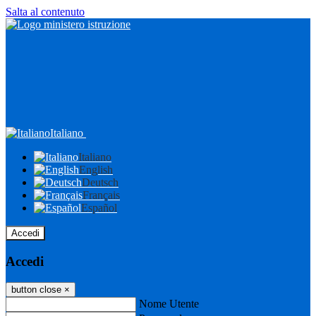
Salta al contenuto
Italiano
Italiano
English
Deutsch
Français
Español
Accedi
Accedi
button close
×
Nome Utente