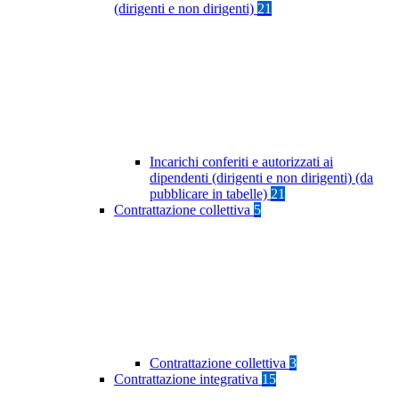
(dirigenti e non dirigenti)
21
Incarichi conferiti e autorizzati ai
dipendenti (dirigenti e non dirigenti) (da
pubblicare in tabelle)
21
Contrattazione collettiva
5
Contrattazione collettiva
3
Contrattazione integrativa
15