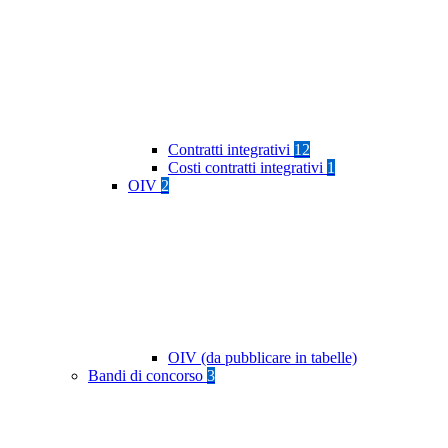
Contratti integrativi
12
Costi contratti integrativi
1
OIV
2
OIV (da pubblicare in tabelle)
Bandi di concorso
3