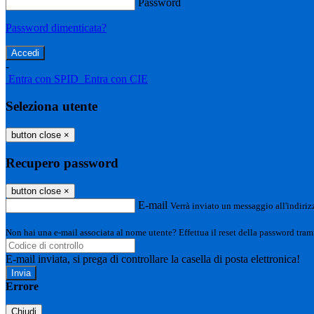
Password
Password dimenticata?
-
Entra con SPID
Entra con CIE
Seleziona utente
button close
×
Recupero password
button close
×
E-mail
Verrà inviato un messaggio all'indirizz
Non hai una e-mail associata al nome utente? Effettua il reset della password tram
E-mail inviata, si prega di controllare la casella di posta elettronica!
Errore
Chiudi