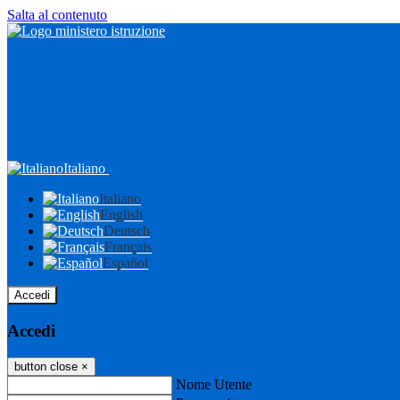
Salta al contenuto
Italiano
Italiano
English
Deutsch
Français
Español
Accedi
Accedi
button close
×
Nome Utente