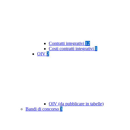
Contratti integrativi
12
Costi contratti integrativi
1
OIV
2
OIV (da pubblicare in tabelle)
Bandi di concorso
3