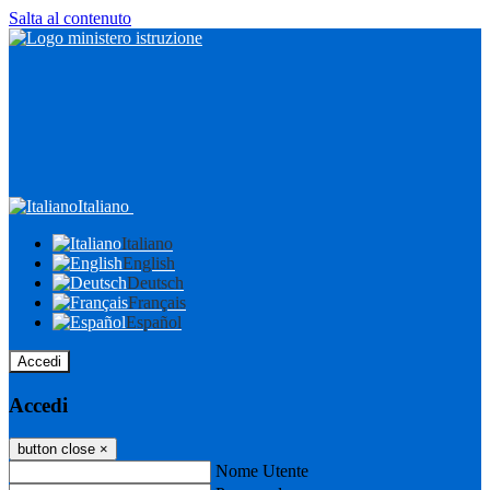
Salta al contenuto
Italiano
Italiano
English
Deutsch
Français
Español
Accedi
Accedi
button close
×
Nome Utente