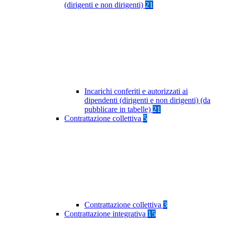
(dirigenti e non dirigenti)
21
Incarichi conferiti e autorizzati ai
dipendenti (dirigenti e non dirigenti) (da
pubblicare in tabelle)
21
Contrattazione collettiva
5
Contrattazione collettiva
3
Contrattazione integrativa
15