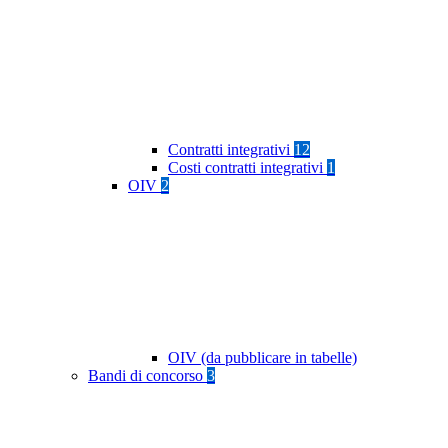
Contratti integrativi
12
Costi contratti integrativi
1
OIV
2
OIV (da pubblicare in tabelle)
Bandi di concorso
3