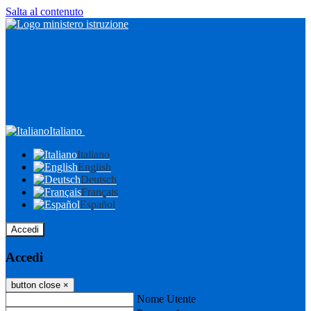
Salta al contenuto
Italiano
Italiano
English
Deutsch
Français
Español
Accedi
Accedi
button close
×
Nome Utente