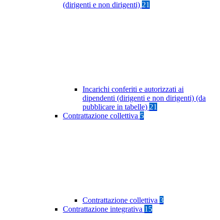
(dirigenti e non dirigenti)
21
Incarichi conferiti e autorizzati ai
dipendenti (dirigenti e non dirigenti) (da
pubblicare in tabelle)
21
Contrattazione collettiva
5
Contrattazione collettiva
3
Contrattazione integrativa
15