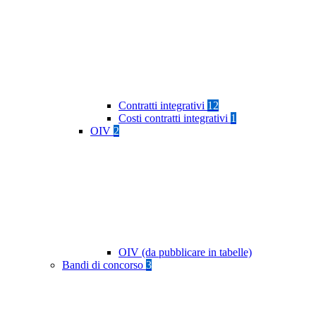
Contratti integrativi
12
Costi contratti integrativi
1
OIV
2
OIV (da pubblicare in tabelle)
Bandi di concorso
3