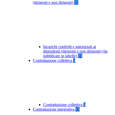
(dirigenti e non dirigenti)
21
Incarichi conferiti e autorizzati ai
dipendenti (dirigenti e non dirigenti) (da
pubblicare in tabelle)
21
Contrattazione collettiva
5
Contrattazione collettiva
3
Contrattazione integrativa
15