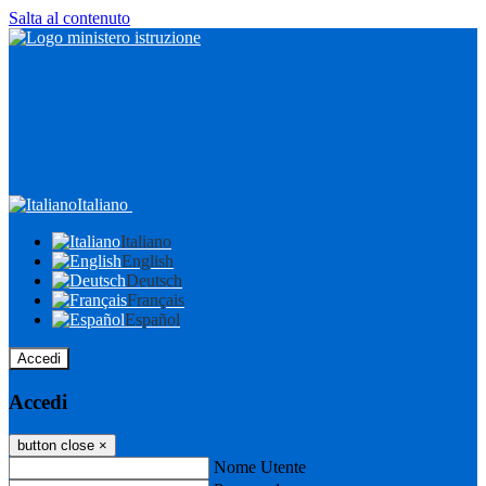
Salta al contenuto
Italiano
Italiano
English
Deutsch
Français
Español
Accedi
Accedi
button close
×
Nome Utente